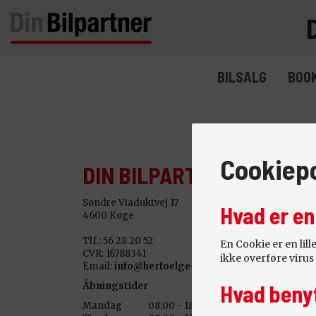
BILSALG
BOOK
Cookiepo
DIN BILPARTNER - KØGE
Søndre Viaduktvej 17
Hvad er en
4600 Køge
Tlf.: 56 28 20 52
En Cookie er en lil
CVR: 16788341
ikke overføre virus 
Email:
info@herfoelge-trailer.dk
Hvad benyt
Åbningstider
Mandag
08:00 - 18:00