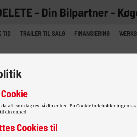
DELETE - Din Bilpartner - Køg
 TID
TRAILER TIL SALG
FINANSIERING
VÆRKS
litik
 Cookie
le datafil som lagres på din enhed. En Cookie indeholder ingen sk
til din enhed.
tes Cookies til