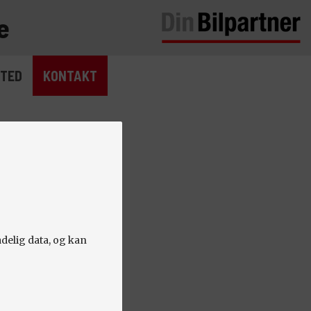
e
TED
KONTAKT
adelig data, og kan